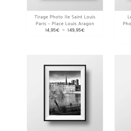
Tirage Photo Ile Saint Louis
L
Paris – Place Louis Aragon
Pho
Plage de prix : 14,95€
14,95
€
–
149,95
€