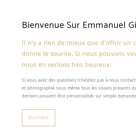
you are
Sorry, The post you are
lable!
Bienvenue Sur Emmanuel Gil
looking is unavailable!
Il n'y a rien de mieux que d'offrir un
donne le sourire. Si nous pouvons vou
nous en serions très heureux.
Si vous avez des questions n'hésitez pas à nous contact
et photographié nous-même tous les visuels présents d
derniers peuvent être personnalisés sur simple demande
Boutique