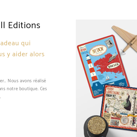
Sorry, The post you are
Sorry, The pos
l Editions
looking is unavailable!
looking is una
 cadeau qui
s y aider alors
er.. Nous avons réalisé
ans notre boutique. Ces
.