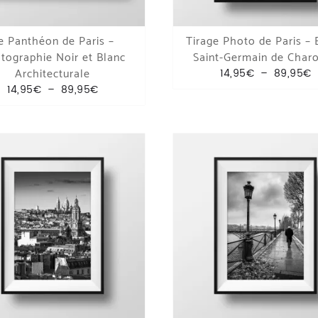
e Panthéon de Paris –
Tirage Photo de Paris – 
tographie Noir et Blanc
Saint-Germain de Char
 à 149,95€
Architecturale
P
14,95
€
–
89,95
€
Plage de prix : 14,95€ à 89,95€
14,95
€
–
89,95
€