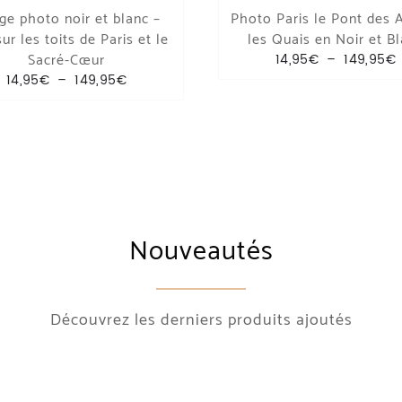
ge photo noir et blanc –
Photo Paris le Pont des A
ur les toits de Paris et le
les Quais en Noir et B
Sacré-Cœur
P
14,95
€
–
149,95
€
 à 149,95€
Plage de prix : 14,95€ à 149,95€
14,95
€
–
149,95
€
Nouveautés
Découvrez les derniers produits ajoutés