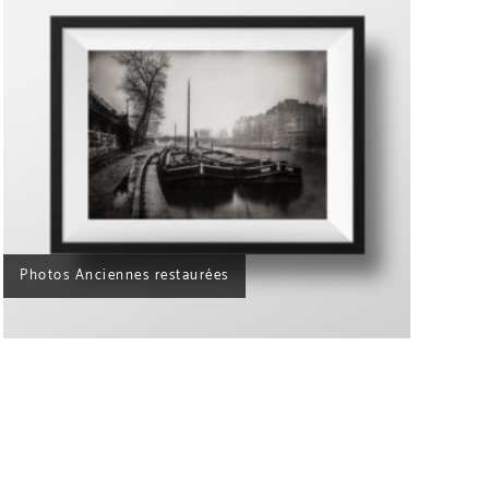
Tirages Photo Paris Noir et Blanc – Boutique
Photo d’Art