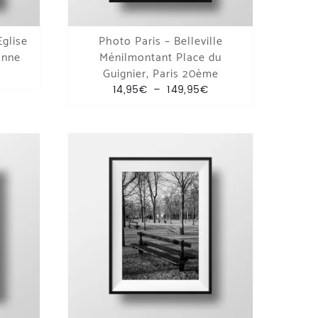
Eglise
Photo Paris – Belleville
onne
Ménilmontant Place du
lage de prix : 14,95€ à 89,95€
Guignier, Paris 20ème
Plage de prix : 14,95
14,95
€
–
149,95
€