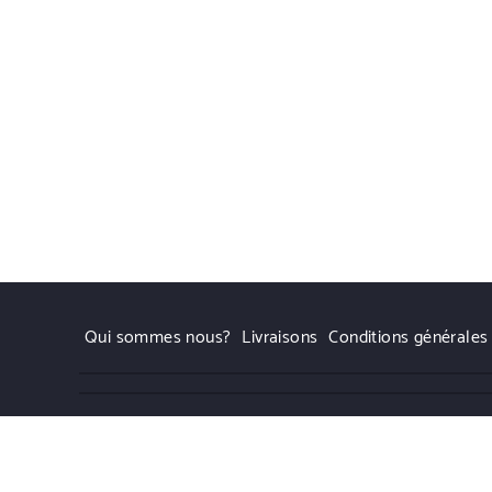
Qui sommes nous?
Livraisons
Conditions générales
Emmanuel Gill | Powered by WordPress.
Designed by