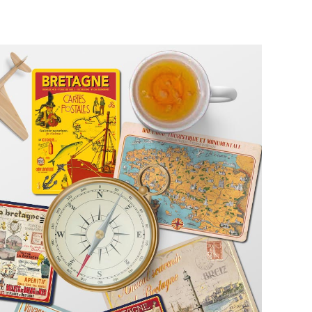
t you are
Sorry, The post you are
vailable!
looking is unavailable!