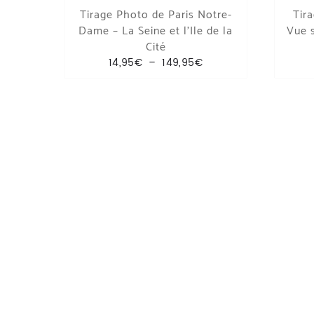
Tirage Photo de Paris Notre-
Tira
Dame – La Seine et l’Ile de la
Vue s
Cité
Plage de prix : 14,95€
14,95
€
–
149,95
€