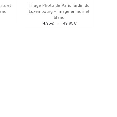
rts et
Tirage Photo de Paris Jardin du
lanc
Luxembourg – Image en noir et
lage de prix : 14,95€ à 149,95€
blanc
Plage de prix : 14,95
14,95
€
–
149,95
€