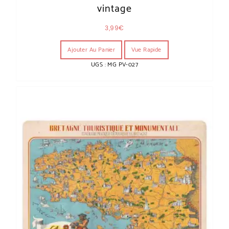
vintage
3,99
€
Ajouter Au Panier
Vue Rapide
UGS : MG PV-027