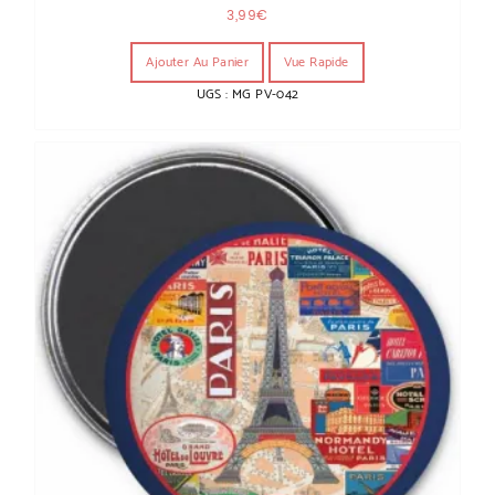
3,99
€
Ajouter Au Panier
Vue Rapide
UGS : MG PV-042