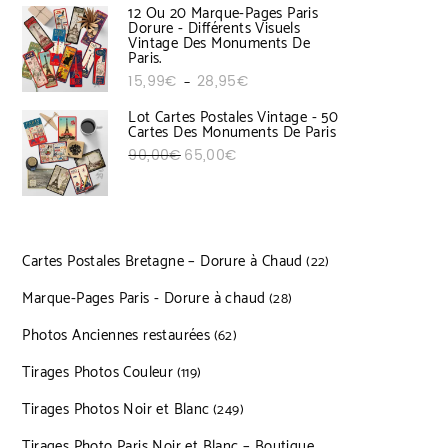
12 Ou 20 Marque-Pages Paris
Dorure - Différents Visuels
Vintage Des Monuments De
Paris.
Plage de prix : 15,99€ à 28,95€
15,99
€
28,95
€
–
Lot Cartes Postales Vintage - 50
Cartes Des Monuments De Paris
Le prix initial était : 90,00€.
Le prix actuel est : 65,00€.
90,00
€
65,00
€
Cartes Postales Bretagne – Dorure à Chaud
22 produits
22
Marque-Pages Paris - Dorure à chaud
28 produits
28
Photos Anciennes restaurées
62 produits
62
Tirages Photos Couleur
119 produits
119
Tirages Photos Noir et Blanc
249 produits
249
Tirages Photo Paris Noir et Blanc – Boutique