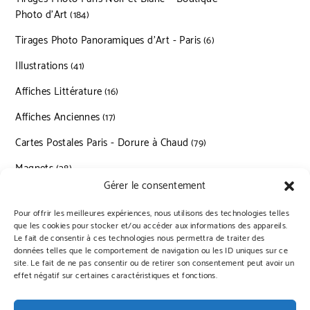
Photo d’Art
184 produits
184
Tirages Photo Panoramiques d’Art - Paris
6 produits
6
Illustrations
41 produits
41
Affiches Littérature
16 produits
16
Affiches Anciennes
17 produits
17
Cartes Postales Paris - Dorure à Chaud
79 produits
79
Magnets
28 produits
28
Gérer le consentement
Pour offrir les meilleures expériences, nous utilisons des technologies telles
que les cookies pour stocker et/ou accéder aux informations des appareils.
Le fait de consentir à ces technologies nous permettra de traiter des
données telles que le comportement de navigation ou les ID uniques sur ce
Qui sommes nous?
Livraisons
Conditions générales de vente
site. Le fait de ne pas consentir ou de retirer son consentement peut avoir un
effet négatif sur certaines caractéristiques et fonctions.
Politique de confidentialité
Politique de cookies (UE)