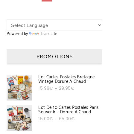
Powered by
Translate
PROMOTIONS
Lot Cartes Postales Bretagne
Vintage Dorure À Chaud
Plage de prix : 15,99€ à 29,95€
15,99
€
29,95
€
–
Lot De 10 Cartes Postales Paris
Souvenir - Dorure À Chaud
Plage de prix : 15,00€ à 65,00€
15,00
€
65,00
€
–