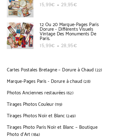
Plage de prix : 15,99€ à 29,95€
15,99
€
29,95
€
–
12 Ou 20 Marque-Pages Paris
Dorure - Différents Visuels
Vintage Des Monuments De
Paris.
Plage de prix : 15,99€ à 28,95€
15,99
€
28,95
€
–
Cartes Postales Bretagne – Dorure à Chaud
22 produits
22
Marque-Pages Paris - Dorure à chaud
28 produits
28
Photos Anciennes restaurées
62 produits
62
Tirages Photos Couleur
119 produits
119
Tirages Photos Noir et Blanc
249 produits
249
Tirages Photo Paris Noir et Blanc – Boutique
Photo d’Art
184 produits
184