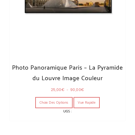
Photo Panoramique Paris – La Pyramide
du Louvre Image Couleur
Plage de prix : 25,00€ à 90,00€
25,00
€
–
90,00
€
Ce produit a plusieurs variations. Les o
Choix Des Options
Vue Rapide
UGS :