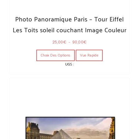
Photo Panoramique Paris – Tour Eiffel
Les Toits soleil couchant Image Couleur
Plage de prix : 25,00€ à 90,00€
25,00
€
–
90,00
€
Ce produit a plusieurs variations. Les o
Choix Des Options
Vue Rapide
UGS :