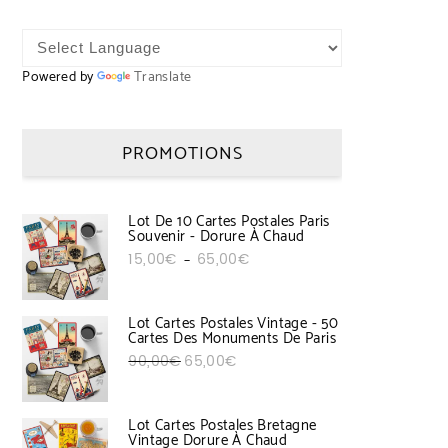
Powered by
Translate
PROMOTIONS
Lot De 10 Cartes Postales Paris
Souvenir - Dorure À Chaud
Plage de prix : 15,00€ à 65,00€
15,00
€
65,00
€
–
Lot Cartes Postales Vintage - 50
Cartes Des Monuments De Paris
Le prix initial était : 90,00€.
Le prix actuel est : 65,00€.
90,00
€
65,00
€
Lot Cartes Postales Bretagne
Vintage Dorure À Chaud