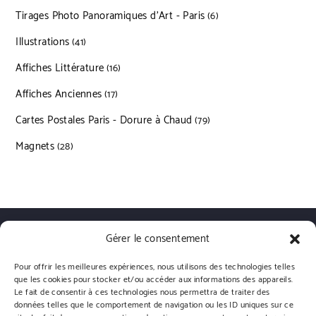
Tirages Photo Panoramiques d’Art - Paris
6 produits
6
Illustrations
41 produits
41
Affiches Littérature
16 produits
16
Affiches Anciennes
17 produits
17
Cartes Postales Paris - Dorure à Chaud
79 produits
79
Magnets
28 produits
28
Gérer le consentement
Qui sommes nous?
Livraisons
Conditions générales de vente
Politique de confidentialité
Politique de cookies (UE)
Pour offrir les meilleures expériences, nous utilisons des technologies telles
que les cookies pour stocker et/ou accéder aux informations des appareils.
Le fait de consentir à ces technologies nous permettra de traiter des
données telles que le comportement de navigation ou les ID uniques sur ce