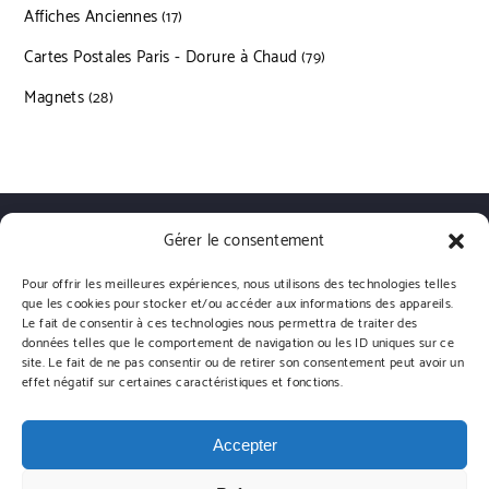
Affiches Anciennes
17 produits
17
Cartes Postales Paris - Dorure à Chaud
79 produits
79
Magnets
28 produits
28
Gérer le consentement
Qui sommes nous?
Livraisons
Conditions générales de vente
Politique de confidentialité
Politique de cookies (UE)
Pour offrir les meilleures expériences, nous utilisons des technologies telles
que les cookies pour stocker et/ou accéder aux informations des appareils.
Le fait de consentir à ces technologies nous permettra de traiter des
données telles que le comportement de navigation ou les ID uniques sur ce
site. Le fait de ne pas consentir ou de retirer son consentement peut avoir un
effet négatif sur certaines caractéristiques et fonctions.
Emmanuel Gill | Powered by WordPress.
Designed by Themehunk
Accepter