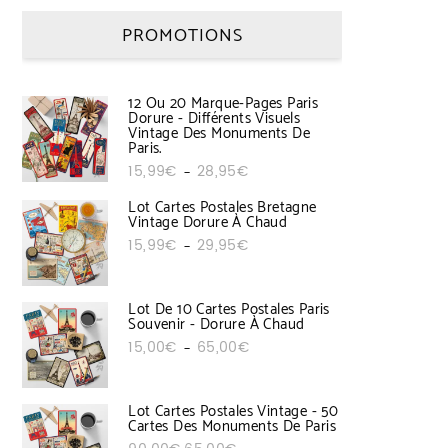
PROMOTIONS
12 Ou 20 Marque-Pages Paris
Dorure - Différents Visuels
Vintage Des Monuments De
Paris.
Plage de prix : 15,99€ à 28,95€
15,99
€
28,95
€
–
Lot Cartes Postales Bretagne
Vintage Dorure À Chaud
Plage de prix : 15,99€ à 29,95€
15,99
€
29,95
€
–
Lot De 10 Cartes Postales Paris
Souvenir - Dorure À Chaud
Plage de prix : 15,00€ à 65,00€
15,00
€
65,00
€
–
Lot Cartes Postales Vintage - 50
Cartes Des Monuments De Paris