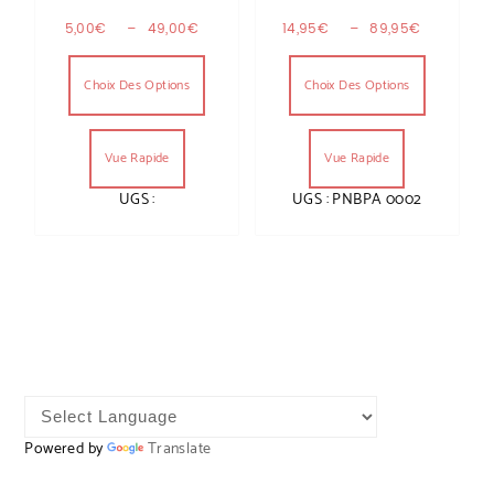
Plage de prix : 5,00€ à 49,00€
Plage de
5,00
€
–
49,00
€
14,95
€
–
89,95
€
Ce produit a plusieurs variations. Les optio
Ce produit
Choix Des Options
Choix Des Options
Vue Rapide
Vue Rapide
UGS :
UGS : PNBPA 0002
Powered by
Translate