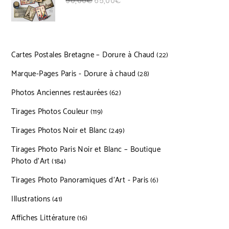
Le prix initial était : 90,00€.
Le prix actuel est : 65,00€.
90,00
€
65,00
€
Cartes Postales Bretagne – Dorure à Chaud
22 produits
22
Marque-Pages Paris - Dorure à chaud
28 produits
28
Photos Anciennes restaurées
62 produits
62
Tirages Photos Couleur
119 produits
119
Tirages Photos Noir et Blanc
249 produits
249
Tirages Photo Paris Noir et Blanc – Boutique
Photo d’Art
184 produits
184
Tirages Photo Panoramiques d’Art - Paris
6 produits
6
Illustrations
41 produits
41
Affiches Littérature
16 produits
16