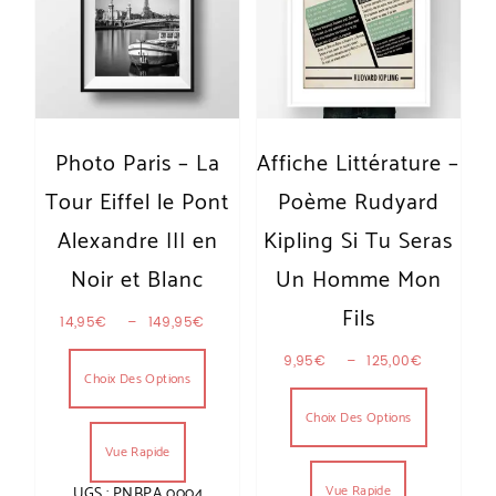
Photo Paris – La
Affiche Littérature –
Tour Eiffel le Pont
Poème Rudyard
Alexandre III en
Kipling Si Tu Seras
Noir et Blanc
Un Homme Mon
Fils
Plage de prix : 14,95€ à 149,95€
14,95
€
–
149,95
€
Ce produit a plusieurs variations. Les optio
Plage de
9,95
€
–
125,00
€
Choix Des Options
Ce produit
Choix Des Options
Vue Rapide
Vue Rapide
UGS : PNBPA 0004