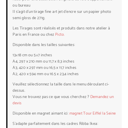
ou bureau
Il s’agit d’un tirage fine art jet d’encre sur un papier photo
semi gloss de 271g.
Les Tirages sont réalisés et produits dans notre atelier à
Paris en France ou chez
Picto.
Disponible dans les tailles suivantes:
13×18 cm ou 5×7 inches
A4, 297 x 210 mm ou 11,7 x 8,3 inches
A3, 420 x 297 mm ou 16,5 x 11,7 inches
A2, 420 x 594 mm ou 16.5 x 23,4 inches
Veuillez sélectionnez la taille dans le menu déroulant ci-
dessus.
Vous ne trouvez pas ce que vous cherchez ?
Demandez un
devis
Disponible en magnet aimant ici:
magnet Tour Eiffel la Seine
S’adapte parfaitement dans les cadres Ribba Ikea: