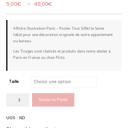
Plage de prix : 5,00€ à 49,0
5,00
€
–
49,00
€
Affiche Illustration Paris – Poster Tour Eiffel la Seine.
Idéal pour une décoration originale de votre appartement
ou bureau.
Les Tirages sont réalisés et produits dans notre atelier à
Paris en France ou chez
Picto.
Taille
Ajouter Au Panier
UGS :
ND