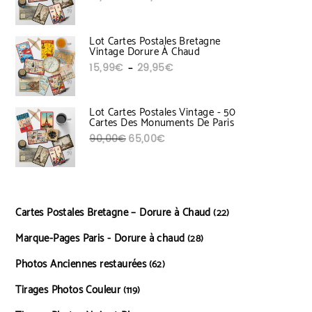
Lot Cartes Postales Bretagne
Vintage Dorure À Chaud
Plage de prix : 15,99€ à 29,95€
15,99
€
29,95
€
–
Lot Cartes Postales Vintage - 50
Cartes Des Monuments De Paris
Le prix initial était : 90,00€.
Le prix actuel est : 65,00€.
90,00
€
65,00
€
Cartes Postales Bretagne – Dorure à Chaud
22 produits
22
Marque-Pages Paris - Dorure à chaud
28 produits
28
Photos Anciennes restaurées
62 produits
62
Tirages Photos Couleur
119 produits
119