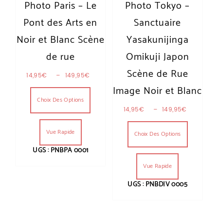
Photo Paris – Le
Photo Tokyo –
Pont des Arts en
Sanctuaire
Noir et Blanc Scène
Yasakunijinga
de rue
Omikuji Japon
Scène de Rue
Plage de prix : 14,95€ à 149,95€
14,95
€
–
149,95
€
Ce produit a plusieurs variations. Les optio
Image Noir et Blanc
Choix Des Options
Plage de
14,95
€
–
149,95
€
Ce produit
Vue Rapide
Choix Des Options
UGS : PNBPA 0001
Vue Rapide
UGS : PNBDIV 0005