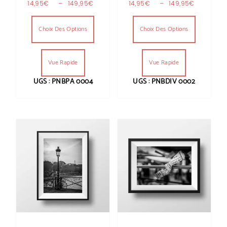
Plage de prix : 14,95€ à 149,95€
Plage de
14,95
€
–
149,95
€
14,95
€
–
149,95
€
Ce produit a plusieurs variations. Les optio
Ce produit
Choix Des Options
Choix Des Options
Vue Rapide
Vue Rapide
UGS : PNBPA 0004
UGS : PNBDIV 0002