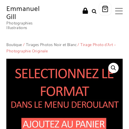
Emmanuel
Gill
Photographies
Illustrations
Boutique
/
Tirages Photos Noir et Blanc
/ Tirage Photo d’Art –
Photographie Originale