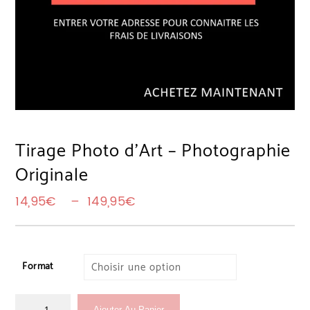
Tirage Photo d’Art – Photographie
Originale
Plage de prix : 14,95€ à 14
14,95
€
–
149,95
€
Format
Ajouter Au Panier