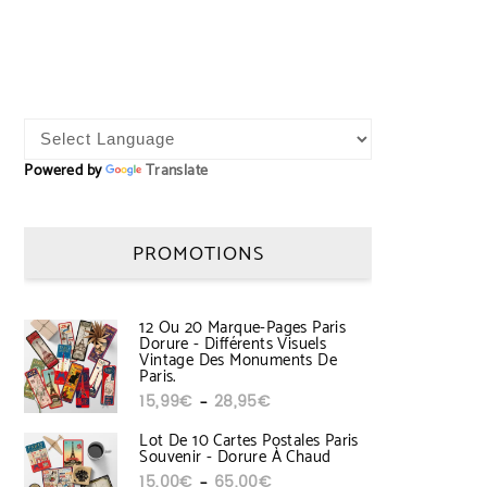
Powered by
Translate
PROMOTIONS
12 Ou 20 Marque-Pages Paris
Dorure - Différents Visuels
Vintage Des Monuments De
Paris.
Plage de prix : 15,99€ à 28,95€
15,99
€
28,95
€
–
Lot De 10 Cartes Postales Paris
Souvenir - Dorure À Chaud
Plage de prix : 15,00€ à 65,00€
15,00
€
65,00
€
–