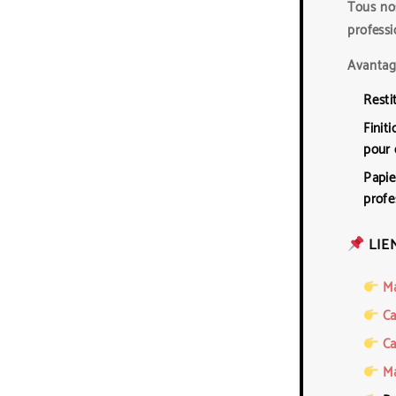
Tous no
professi
Avantage
Resti
Finit
pour 
Papie
profe
LIE
Ma
Ca
Ca
M