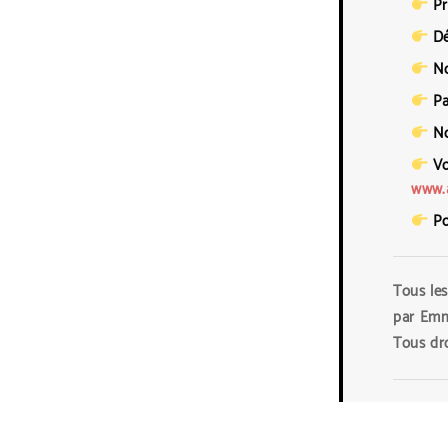
Pr
Dé
No
Pa
No
Vou
www.a
Po
Tous les
par
Emma
Tous dro