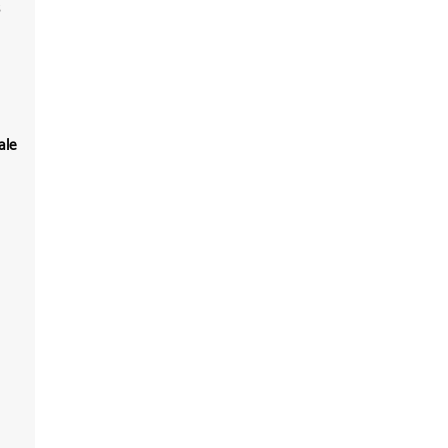
s
ale