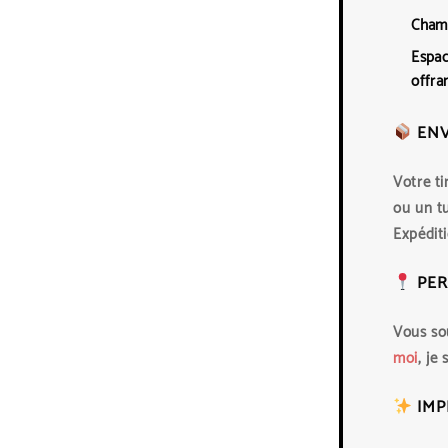
Chamb
Espac
offra
ENV
Votre t
ou un tu
Expéditi
PER
Vous so
moi
, je
IMP