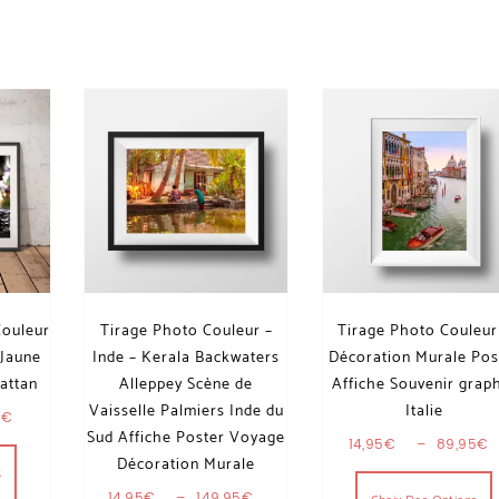
Couleur
Tirage Photo Couleur –
Tirage Photo Couleur
 Jaune
Inde – Kerala Backwaters
Décoration Murale Pos
attan
Alleppey Scène de
Affiche Souvenir grap
Vaisselle Palmiers Inde du
Italie
Plage de prix : 14,95€ à 49,95€
5
€
Sud Affiche Poster Voyage
Ce produit a plusieurs variations. Les options peuvent être choi
5€
14,95
€
–
89,95
€
Décoration Murale
ions. Les options peuvent être choisies sur la page du produit
s
Plage de prix : 14,95€ à 149,95€
14,95
€
–
149,95
€