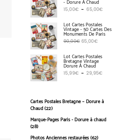
- Dorure À Chaud
Plage de prix : 1
–
15,00
€
65,00
€
Lot Cartes Postales
Vintage - 50 Cartes Des
Monuments De Paris
Le prix initial était : 90,00€.
Le prix actuel est :
90,00
€
65,00
€
Lot Cartes Postales
Bretagne Vintage
Dorure À Chaud
Plage de prix : 1
–
15,99
€
29,95
€
Cartes Postales Bretagne – Dorure à
22 produits
22
Chaud
Marque-Pages Paris - Dorure à chaud
28 produits
28
62 produits
62
Photos Anciennes restaurées