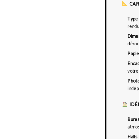
CAR
Type 
rendu
Dimen
dérou
Papie
Enca
votre
Photo
indép
IDÉ
Burea
atmos
Halls 