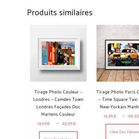
Produits similaires
Tirage Photo Couleur –
Tirage Photo Paris 
Londres – Camden Town
– Time Square Taxi
Londres Façades Doc
New-Yorkais Manh
Martens Couleur
14,95
€
–
49,9
Plage de prix : 14,95€ à 49,9
14,95
€
–
49,95
€
Ce produit a plusieurs variat
Choix Des Option