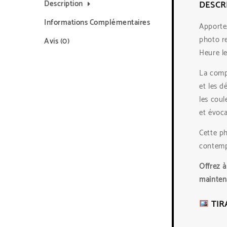
Description
DESCR
Informations Complémentaires
Apportez
photo r
Avis (0)
Heure l
La compo
et les d
les coul
et évoca
Cette ph
contempl
Offrez 
maintena
TIR