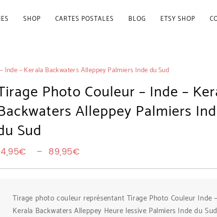
IES
SHOP
CARTES POSTALES
BLOG
ETSY SHOP
C
– Inde – Kerala Backwaters Alleppey Palmiers Inde du Sud
Tirage Photo Couleur – Inde – Ker
Backwaters Alleppey Palmiers In
du Sud
Plage de prix : 14,95€ à 89,9
14,95
€
–
89,95
€
Tirage photo couleur représentant Tirage Photo Couleur Inde 
Kerala Backwaters Alleppey Heure lessive Palmiers Inde du Su