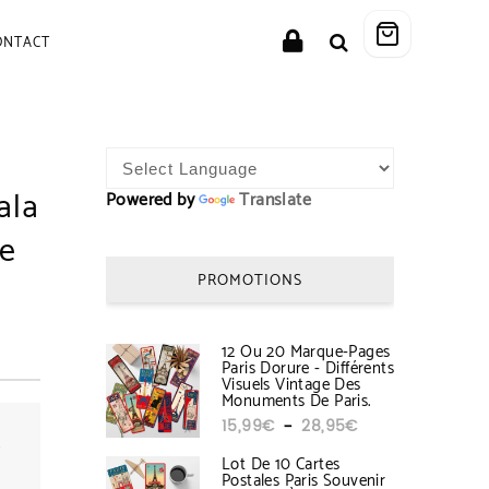
ONTACT
ala
Powered by
Translate
de
PROMOTIONS
5€
12 Ou 20 Marque-Pages
Paris Dorure - Différents
Visuels Vintage Des
Monuments De Paris.
Plage de prix : 1
–
15,99
€
28,95
€
–
Lot De 10 Cartes
d
Postales Paris Souvenir