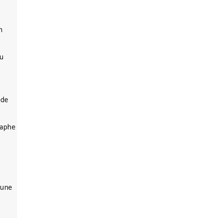
n
nu
 de
raphe
 une