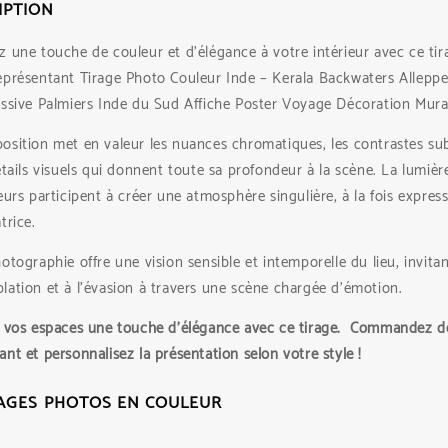
IPTION
 une touche de couleur et d’élégance à votre intérieur avec ce tir
eprésentant Tirage Photo Couleur Inde – Kerala Backwaters Allepp
essive Palmiers Inde du Sud Affiche Poster Voyage Décoration Mura
sition met en valeur les nuances chromatiques, les contrastes sub
étails visuels qui donnent toute sa profondeur à la scène. La lumièr
eurs participent à créer une atmosphère singulière, à la fois express
trice.
otographie offre une vision sensible et intemporelle du lieu, invitan
ation et à l’évasion à travers une scène chargée d’émotion.
à vos espaces une touche d’élégance avec ce tirage. Commandez d
nt et personnalisez la présentation selon votre style !
AGES PHOTOS EN COULEUR