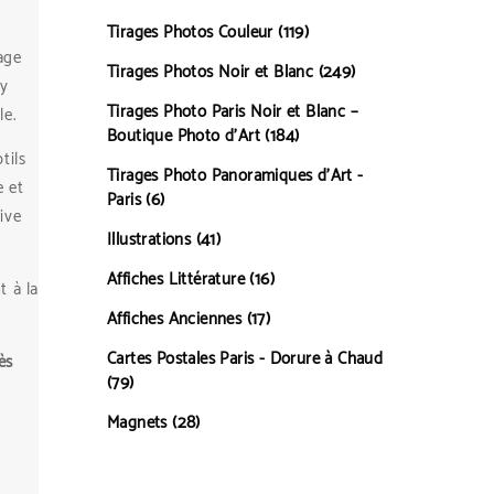
119 produits
119
Tirages Photos Couleur
age
249 produits
249
Tirages Photos Noir et Blanc
ey
Tirages Photo Paris Noir et Blanc –
le.
184 produits
184
Boutique Photo d’Art
tils
Tirages Photo Panoramiques d’Art -
e et
6 produits
6
Paris
ive
41 produits
41
Illustrations
16 produits
16
Affiches Littérature
t à la
17 produits
17
Affiches Anciennes
Cartes Postales Paris - Dorure à Chaud
ès
79 produits
79
28 produits
28
Magnets