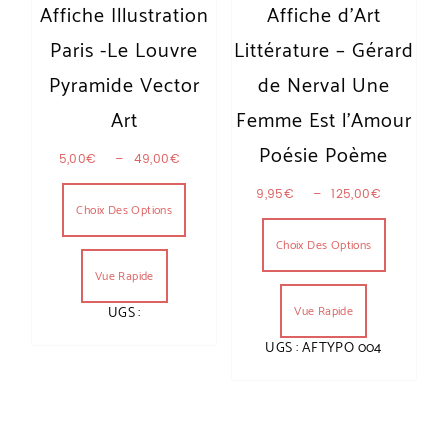
Affiche Illustration
Affiche d’Art
Paris -Le Louvre
Littérature – Gérard
Pyramide Vector
de Nerval Une
Art
Femme Est l’Amour
Poésie Poème
Plage de prix : 5,00€ à 49,00€
5,00
€
–
49,00
€
Ce produit a plusieurs variations. Les optio
Plage de
9,95
€
–
125,00
€
Choix Des Options
Ce produit
Choix Des Options
Vue Rapide
Vue Rapide
UGS :
UGS : AFTYPO 004