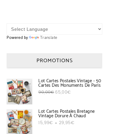
Powered by
Translate
PROMOTIONS
Lot Cartes Postales Vintage - 50
Cartes Des Monuments De Paris
Le prix initial était : 90,00€.
Le prix actuel est : 65,00€.
90,00
€
65,00
€
Lot Cartes Postales Bretagne
Vintage Dorure À Chaud
Plage de prix : 15,99€ à 29,95€
15,99
€
29,95
€
–