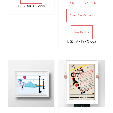
Plage de
9,95
€
–
125,00
€
UGS : MG PV-008
Ce produit
Choix Des Options
Vue Rapide
UGS : AFTYPO 005