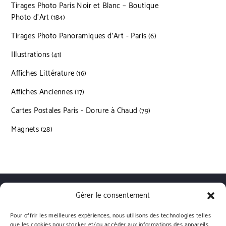
Tirages Photo Paris Noir et Blanc – Boutique
Photo d’Art
184 produits
184
Tirages Photo Panoramiques d’Art - Paris
6 produits
6
Illustrations
41 produits
41
Affiches Littérature
16 produits
16
Affiches Anciennes
17 produits
17
Cartes Postales Paris - Dorure à Chaud
79 produits
79
Magnets
28 produits
28
Gérer le consentement
Qui sommes nous?
Livraisons
Conditions générales de vente
Politique de confidentialité
Politique de cookies (UE)
Pour offrir les meilleures expériences, nous utilisons des technologies telles
que les cookies pour stocker et/ou accéder aux informations des appareils.