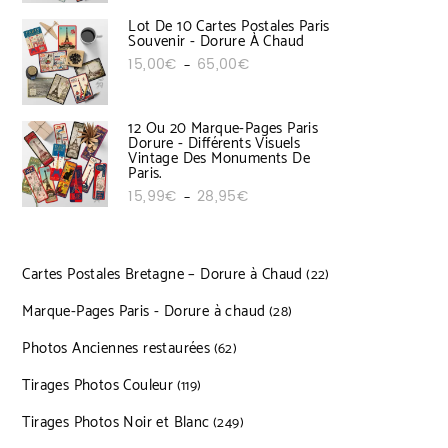
Lot De 10 Cartes Postales Paris
Souvenir - Dorure À Chaud
Plage de prix : 15,00€ à 65,00€
15,00
€
65,00
€
–
12 Ou 20 Marque-Pages Paris
Dorure - Différents Visuels
Vintage Des Monuments De
Paris.
Plage de prix : 15,99€ à 28,95€
15,99
€
28,95
€
–
Cartes Postales Bretagne – Dorure à Chaud
22 produits
22
Marque-Pages Paris - Dorure à chaud
28 produits
28
Photos Anciennes restaurées
62 produits
62
Tirages Photos Couleur
119 produits
119
Tirages Photos Noir et Blanc
249 produits
249