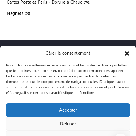
Cartes Postales Paris - Dorure à Chaud
79 produits
79
Magnets
28 produits
28
Gérer le consentement
Qui sommes nous?
Livraisons
Conditions générales de vente
Politique de confidentialité
Politique de cookies (UE)
Pour offrir les meilleures expériences, nous utilisons des technologies telles
que les cookies pour stocker et/ou accéder aux informations des appareils.
Le fait de consentir à ces technologies nous permettra de traiter des
données telles que le comportement de navigation ou les ID uniques sur ce
site. Le fait de ne pas consentir ou de retirer son consentement peut avoir un
effet négatif sur certaines caractéristiques et fonctions.
Emmanuel Gill | Powered by WordPress.
Designed by Themehunk
Accepter
Refuser