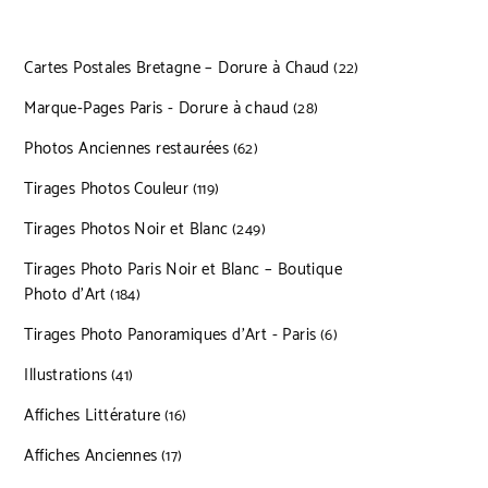
Cartes Postales Bretagne – Dorure à Chaud
22 produits
22
Marque-Pages Paris - Dorure à chaud
28 produits
28
Photos Anciennes restaurées
62 produits
62
Tirages Photos Couleur
119 produits
119
Tirages Photos Noir et Blanc
249 produits
249
Tirages Photo Paris Noir et Blanc – Boutique
Photo d’Art
184 produits
184
Tirages Photo Panoramiques d’Art - Paris
6 produits
6
Illustrations
41 produits
41
Affiches Littérature
16 produits
16
Affiches Anciennes
17 produits
17