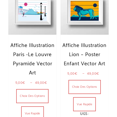
Affiche Illustration
Affiche Illustration
Paris -Le Louvre
Lion – Poster
Pyramide Vector
Enfant Vector Art
Art
Plage de 
5,00
€
–
49,00
€
Ce produit
Plage de prix : 5,00€ à 49,00€
5,00
€
–
49,00
€
Choix Des Options
Ce produit a plusieurs variations. Les optio
Choix Des Options
Vue Rapide
Vue Rapide
UGS :