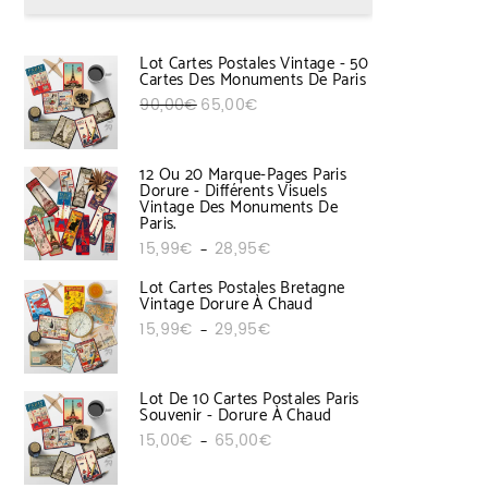
Lot Cartes Postales Vintage - 50
Cartes Des Monuments De Paris
Le prix initial était : 90,00€.
Le prix actuel est : 65,00€.
90,00
€
65,00
€
12 Ou 20 Marque-Pages Paris
Dorure - Différents Visuels
Vintage Des Monuments De
Paris.
Plage de prix : 15,99€ à 28,95€
15,99
€
28,95
€
–
Lot Cartes Postales Bretagne
Vintage Dorure À Chaud
Plage de prix : 15,99€ à 29,95€
15,99
€
29,95
€
–
Lot De 10 Cartes Postales Paris
Souvenir - Dorure À Chaud
Plage de prix : 15,00€ à 65,00€
15,00
€
65,00
€
–