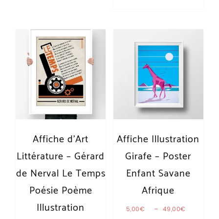
Affiche d’Art
Affiche Illustration
Littérature – Gérard
Girafe – Poster
de Nerval Le Temps
Enfant Savane
Poésie Poème
Afrique
Illustration
Plage de 
5,00
€
–
49,00
€