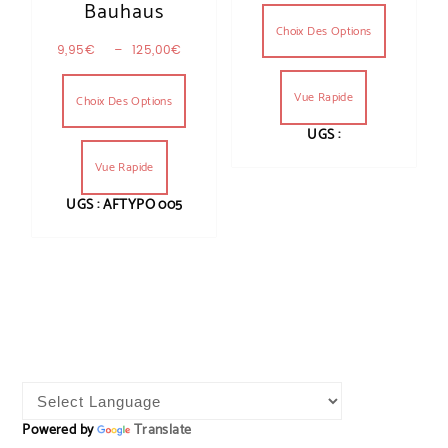
Ce produit
Bauhaus
Choix Des Options
Plage de prix : 9,95€ à 125,00€
9,95
€
–
125,00
€
Ce produit a plusieurs variations. Les optio
Vue Rapide
Choix Des Options
UGS :
Vue Rapide
UGS : AFTYPO 005
Powered by
Translate