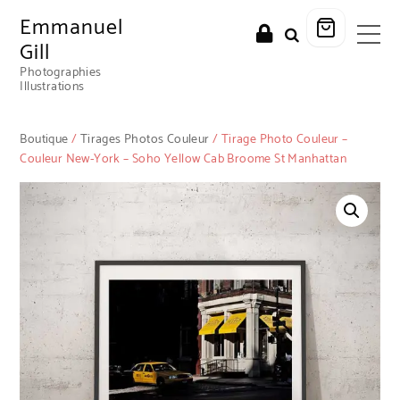
Emmanuel
Gill
Photographies
Illustrations
Boutique
/
Tirages Photos Couleur
/ Tirage Photo Couleur –
Couleur New-York – Soho Yellow Cab Broome St Manhattan