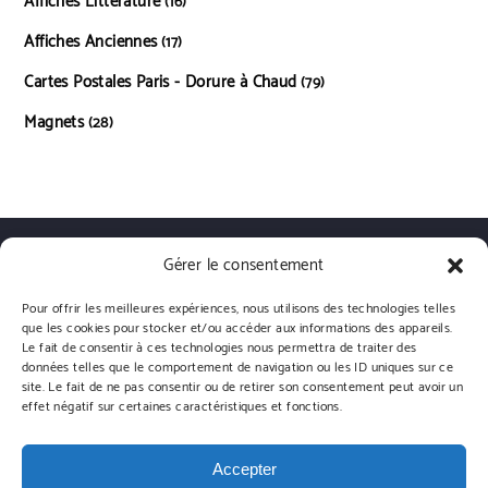
Affiches Littérature
16 produits
16
Affiches Anciennes
17 produits
17
Cartes Postales Paris - Dorure à Chaud
79 produits
79
Magnets
28 produits
28
Gérer le consentement
Qui sommes nous?
Livraisons
Conditions générales de vente
Politique de confidentialité
Politique de cookies (UE)
Pour offrir les meilleures expériences, nous utilisons des technologies telles
que les cookies pour stocker et/ou accéder aux informations des appareils.
Le fait de consentir à ces technologies nous permettra de traiter des
données telles que le comportement de navigation ou les ID uniques sur ce
site. Le fait de ne pas consentir ou de retirer son consentement peut avoir un
effet négatif sur certaines caractéristiques et fonctions.
Emmanuel Gill | Powered by WordPress.
Designed by Themehunk
Accepter