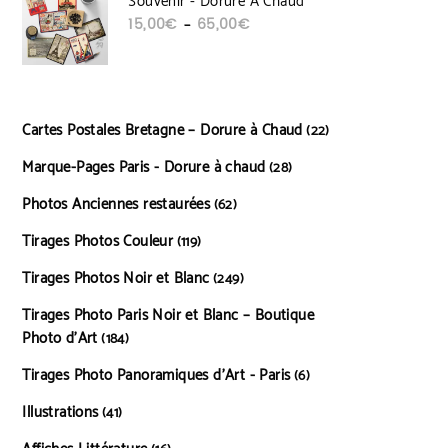
Souvenir - Dorure À Chaud
Plage de prix : 15,00€ à 65,00€
15,00
€
65,00
€
–
Cartes Postales Bretagne – Dorure à Chaud
22 produits
22
Marque-Pages Paris - Dorure à chaud
28 produits
28
Photos Anciennes restaurées
62 produits
62
Tirages Photos Couleur
119 produits
119
Tirages Photos Noir et Blanc
249 produits
249
Tirages Photo Paris Noir et Blanc – Boutique
Photo d’Art
184 produits
184
Tirages Photo Panoramiques d’Art - Paris
6 produits
6
Illustrations
41 produits
41