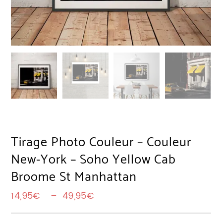
Tirage Photo Couleur – Couleur
New-York – Soho Yellow Cab
Broome St Manhattan
Plage de prix : 14,95€ à 49
14,95
€
–
49,95
€