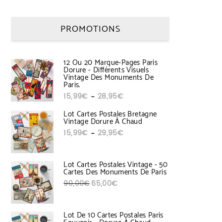
PROMOTIONS
12 Ou 20 Marque-Pages Paris
Dorure - Différents Visuels
Vintage Des Monuments De
Paris.
Plage de prix : 15,99€ à 28,95€
15,99
€
28,95
€
–
Lot Cartes Postales Bretagne
Vintage Dorure À Chaud
Plage de prix : 15,99€ à 29,95€
15,99
€
29,95
€
–
Lot Cartes Postales Vintage - 50
Cartes Des Monuments De Paris
Le prix initial était : 90,00€.
Le prix actuel est : 65,00€.
90,00
€
65,00
€
Lot De 10 Cartes Postales Paris