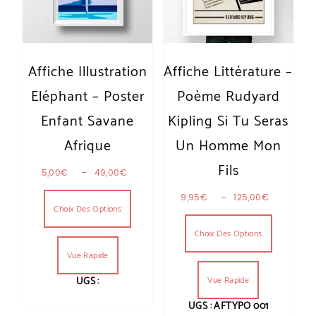
Affiche Illustration
Affiche Littérature –
Eléphant – Poster
Poème Rudyard
Enfant Savane
Kipling Si Tu Seras
Afrique
Un Homme Mon
Fils
Plage de prix : 5,00€ à 49,00€
5,00
€
–
49,00
€
Ce produit a plusieurs variations. Les optio
Plage de
9,95
€
–
125,00
€
Choix Des Options
Ce produit
Choix Des Options
Vue Rapide
Vue Rapide
UGS :
UGS : AFTYPO 001